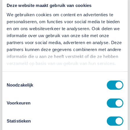
zorgvuldige renovatie biedt het gebouw nu een
Deze website maakt gebruik van cookies
veilige, lichte en toegankelijke omgeving, waar
We gebruiken cookies om content en advertenties te
bewoners zich écht thuis kunnen voelen.
personaliseren, om functies voor social media te bieden
en om ons websiteverkeer te analyseren. Ook delen we
Tijdens de feestelijke opening mocht de eerste
informatie over uw gebruik van onze site met onze
partners voor social media, adverteren en analyse. Deze
bewoner zelf het lintje doorknippen, een mooi
partners kunnen deze gegevens combineren met andere
symbool voor de start van een nieuwe fase vol
informatie die u aan ze heeft verstrekt of die ze hebben
leven en ontmoeting.
verzameld op basis van uw gebruik van hun services.
Het project werd gerealiseerd in samenwerking met
Toestemmingsselectie
diverse partners. Samen hebben we een duurzaam
Noodzakelijk
en toekomstbestendig gebouw neergezet, waarin
wonen en zorg op een mooie manier samenkomen.
Voorkeuren
Statistieken