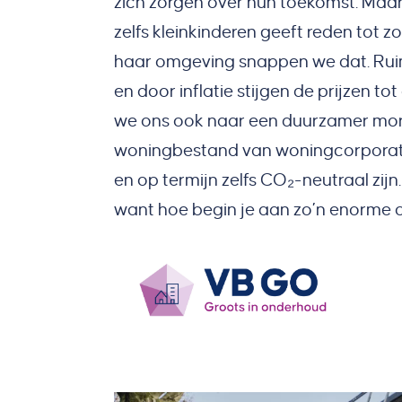
zich zorgen over hun toekomst. Maar
zelfs kleinkinderen geeft reden tot z
haar omgeving snappen we dat. Ruim
en door inflatie stijgen de prijzen t
we ons ook naar een duurzamer morg
woningbestand van woningcorporati
en op termijn zelfs CO₂-neutraal zij
want hoe begin je aan zo’n enorme