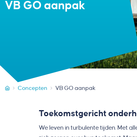
VB GO aanpak
Concepten
VB GO aanpak
Van Heur Bouw & Onderhoud
Toekomstgericht onder
We leven in turbulente tijden. Met 