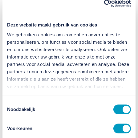
Onderhoud om de klus in bouwteam te klaren. Met
eerdere succesvolle, unieke projecten als de
transformatie van de Greswarenfabriek in Reuver en
Deze website maakt gebruik van cookies
de verbouwing/renovatie van het Theater aan het
We gebruiken cookies om content en advertenties te
Vrijthof in Maastricht hebben we overtuigend
personaliseren, om functies voor social media te bieden
bewezen dat we dit soort projecten qua kennis,
en om ons websiteverkeer te analyseren. Ook delen we
informatie over uw gebruik van onze site met onze
kunde en vooral ook flexibiliteit als geen ander
partners voor social media, adverteren en analyse. Deze
aankunnen. “Je weet bij zo’n oud pand nooit
partners kunnen deze gegevens combineren met andere
precies wat je zult aantreffen,” licht uitvoerder
informatie die u aan ze heeft verstrekt of die ze hebben
Dennis Verkissen toe. “Zo bleek dat volgens de
verzameld op basis van uw gebruik van hun services.
eigendomsgrens een achterwand meer dan een
Toestemmingsselectie
halve meter naar achteren zou moeten worden
Noodzakelijk
geplaatst. Dat hebben we ter plekke opgelost. Wat
op de tekening gewoon houten dakbeschot leek,
Voorkeuren
bleek in werkelijkheid 40 cm beton te zijn. Voor dat