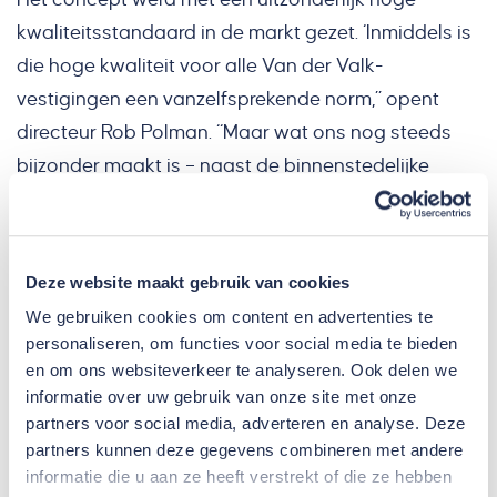
kwaliteitsstandaard in de markt gezet. ‘Inmiddels is
die hoge kwaliteit voor alle Van der Valk-
vestigingen een vanzelfsprekende norm,” opent
directeur Rob Polman. “Maar wat ons nog steeds
bijzonder maakt is – naast de binnenstedelijke
locatie, hartje Roermond – De Oranjerie. Het theater
draagt de totaalbeleving die wij onze gasten willen
bieden. Vooraf een drankje en een hapje eten
Deze website maakt gebruik van cookies
wellicht, vervolgens een voorstelling, comfortabel
We gebruiken cookies om content en advertenties te
overnachten en ’s ochtends ter afsluiting een
personaliseren, om functies voor social media te bieden
heerlijk ontbijt. Alles voor een ultiem avondje uit.”
en om ons websiteverkeer te analyseren. Ook delen we
informatie over uw gebruik van onze site met onze
Na 25 jaar is het opnieuw tijd voor een grondige
partners voor social media, adverteren en analyse. Deze
update van het theater. Dat valt mooi samen met
partners kunnen deze gegevens combineren met andere
informatie die u aan ze heeft verstrekt of die ze hebben
een aantal andere opgaven waarvoor Polman