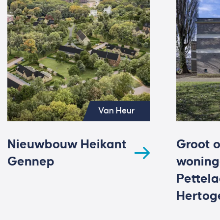
Van Heur
Nieuwbouw Heikant
Groot 
Gennep
woning
Pettela
Hertog