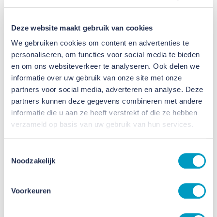
de negende verdieping tot 14 moderne
appartementen. Inmiddels zijn de
Deze website maakt gebruik van cookies
sloopwerkzaamheden afgerond en zijn we eind juni
We gebruiken cookies om content en advertenties te
2026 gestart met de opbouw. Hiermee krijgt het
personaliseren, om functies voor social media te bieden
gebouw opnieuw een toekomstbestendige
en om ons websiteverkeer te analyseren. Ook delen we
woonfunctie die aansluit bij de actuele
informatie over uw gebruik van onze site met onze
woningbehoefte.
partners voor social media, adverteren en analyse. Deze
partners kunnen deze gegevens combineren met andere
informatie die u aan ze heeft verstrekt of die ze hebben
verzameld op basis van uw gebruik van hun services.
Toestemmingsselectie
Noodzakelijk
Voorkeuren