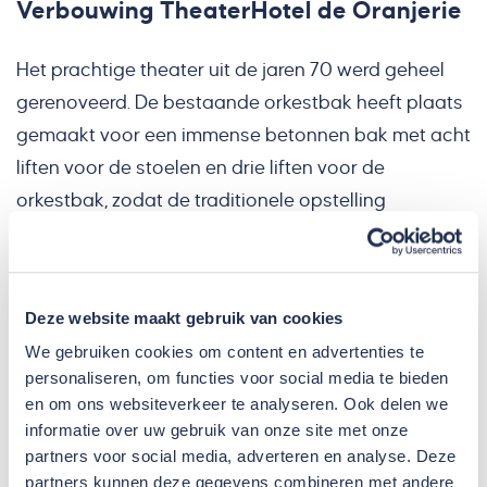
Verbouwing TheaterHotel de Oranjerie
Het prachtige theater uit de jaren 70 werd geheel
gerenoveerd. De bestaande orkestbak heeft plaats
gemaakt voor een immense betonnen bak met acht
liften voor de stoelen en drie liften voor de
orkestbak, zodat de traditionele opstelling
omgebouwd kan worden tot zaal. Maar ook de
akoestiek en klimaatbeheersing werden
geoptimaliseerd. Een uitdagende bouwlocatie op
Deze website maakt gebruik van cookies
alle vlakken.
We gebruiken cookies om content en advertenties te
personaliseren, om functies voor social media te bieden
Lees meer over dit project
en om ons websiteverkeer te analyseren. Ook delen we
informatie over uw gebruik van onze site met onze
partners voor social media, adverteren en analyse. Deze
partners kunnen deze gegevens combineren met andere