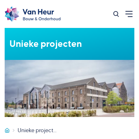
Zoeken op
Unieke projecten
Unieke projecten
Van Heur Bouw & Onderhoud