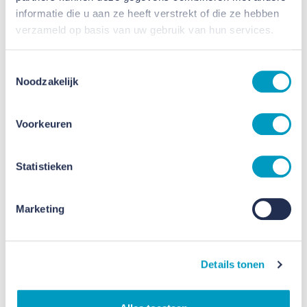
informatie die u aan ze heeft verstrekt of die ze hebben
verzameld op basis van uw gebruik van hun services.
Toestemmingsselectie
Noodzakelijk
Voorkeuren
Statistieken
Marketing
Transformatie Mijnmuseum Heerlen
Details tonen
Meer dan 20 jaar wachtte het statige bouwwerk op
een nieuwe invulling. Pand Kneepkens, in het hart